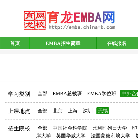
首页
EMBA招生简章
在线报名
EMBA招生简章
学习类别：
全部
EMBA总裁班
EMBA学位班
中外合
上课地点：
全部
北京
上海
深圳
无锡
招生院校：
全部
中国社会科学院
比利时列日大学
印
岸大学
英国华威大学
法国蒙彼利埃大学