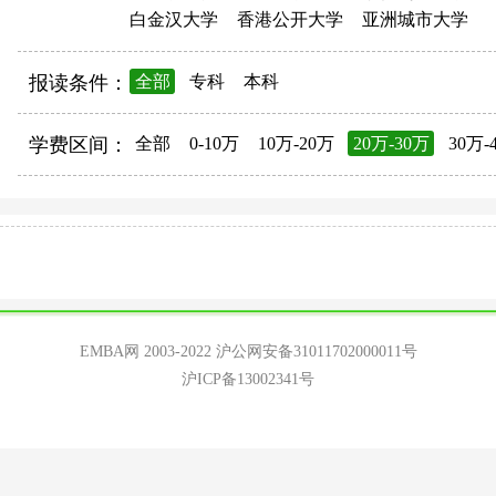
白金汉大学
香港公开大学
亚洲城市大学
报读条件：
全部
专科
本科
学费区间：
全部
0-10万
10万-20万
20万-30万
30万-
EMBA网 2003-2022
沪公网安备31011702000011号
沪ICP备13002341号