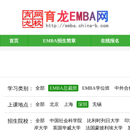
首页
EMBA招生简章
在线报名
EMBA招生简章
学习类别：
全部
EMBA总裁班
EMBA学位班
中外合
上课地点：
全部
北京
上海
深圳
无锡
招生院校：
全部
中国社会科学院
比利时列日大学
印
岸大学
英国华威大学
法国蒙彼利埃大学