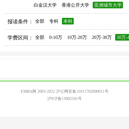
白金汉大学
香港公开大学
亚洲城市大学
报读条件：
全部
专科
本科
学费区间：
全部
0-10万
10万-20万
20万-30万
30万-
EMBA网 2003-2022
沪公网安备31011702000011号
沪ICP备13002341号