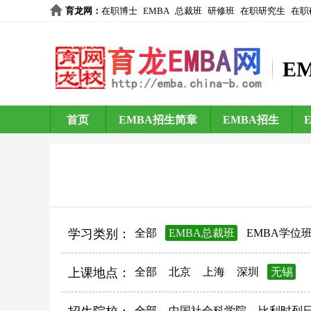
育龙网
：
在职博士
EMBA
总裁班
研修班
在职研究生
在职
E
首页
EMBA招生简章
EMBA招生
学习类别：
全部
EMBA总裁班
EMBA学位
上课地点：
全部
北京
上海
深圳
无锡
全部
中国社会科学院
比利时列