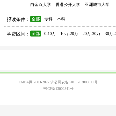
白金汉大学
香港公开大学
亚洲城市大学
报读条件：
全部
专科
本科
学费区间：
全部
0-10万
10万-20万
20万-30万
30万-
EMBA网 2003-2022
沪公网安备31011702000011号
沪ICP备13002341号