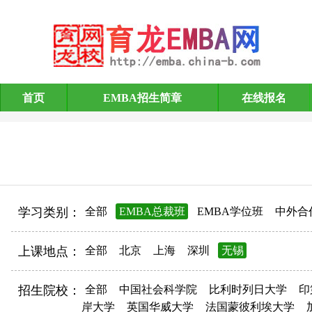
首页
EMBA招生简章
在线报名
EMBA招生简章
学习类别：
全部
EMBA总裁班
EMBA学位班
中外合
上课地点：
全部
北京
上海
深圳
无锡
招生院校：
全部
中国社会科学院
比利时列日大学
印
岸大学
英国华威大学
法国蒙彼利埃大学