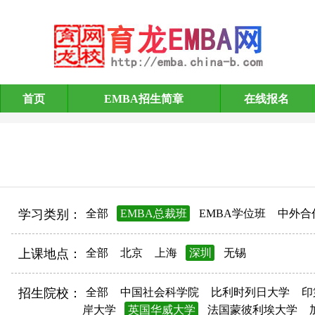
首页
EMBA招生简章
在线报名
EMBA招生简章
学习类别：
全部
EMBA总裁班
EMBA学位班
中外合
上课地点：
全部
北京
上海
深圳
无锡
招生院校：
全部
中国社会科学院
比利时列日大学
印
岸大学
英国华威大学
法国蒙彼利埃大学