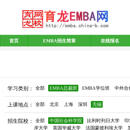
首页
EMBA招生简章
在线报名
EMBA招生简章
学习类别：
全部
EMBA总裁班
EMBA学位班
中外合
上课地点：
全部
北京
上海
深圳
无锡
招生院校：
全部
中国社会科学院
比利时列日大学
印
岸大学
英国华威大学
法国蒙彼利埃大学