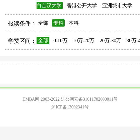
白金汉大学
香港公开大学
亚洲城市大学
报读条件：
全部
专科
本科
学费区间：
全部
0-10万
10万-20万
20万-30万
30万-
EMBA网 2003-2022
沪公网安备31011702000011号
沪ICP备13002341号