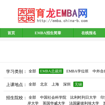
首页
EMBA招生简章
在线报名
EMBA招生简章
学习类别：
全部
EMBA总裁班
EMBA学位班
中外合
上课地点：
全部
北京
上海
深圳
无锡
招生院校：
全部
中国社会科学院
比利时列日大学
印
岸大学
英国华威大学
法国蒙彼利埃大学