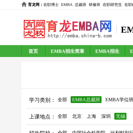
育龙网
：
在职博士
EMBA
总裁班
研修班
在职研究生
在职
E
首页
EMBA招生简章
EMBA招生
学习类别：
全部
EMBA总裁班
EMBA学位
上课地点：
全部
北京
上海
深圳
无锡
全部
中国社会科学院
比利时列