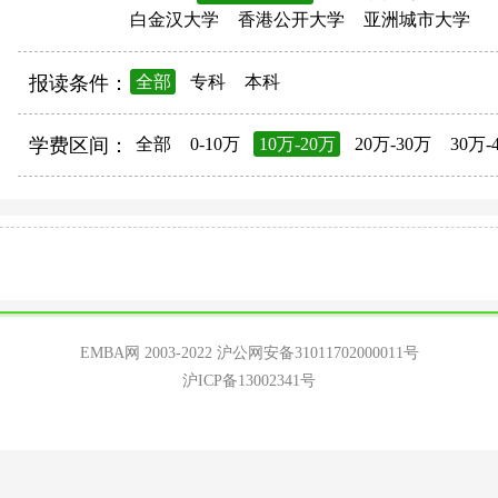
白金汉大学
香港公开大学
亚洲城市大学
报读条件：
全部
专科
本科
学费区间：
全部
0-10万
10万-20万
20万-30万
30万-
EMBA网 2003-2022
沪公网安备31011702000011号
沪ICP备13002341号