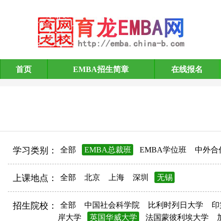
首页
EMBA招生简章
在线报名
EMBA招生简章
学习类别：
全部
EMBA总裁班
EMBA学位班
中外合
上课地点：
全部
北京
上海
深圳
无锡
招生院校：
全部
中国社会科学院
比利时列日大学
印
岸大学
英国华威大学
法国蒙彼利埃大学