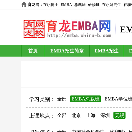
育龙网
：
在职博士
EMBA
总裁班
研修班
在职研究生
在职
E
首页
EMBA招生简章
EMBA招生
学习类别：
全部
EMBA总裁班
EMBA学位
上课地点：
全部
北京
上海
深圳
无锡
全部
中国社会科学院
比利时列