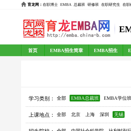
育龙网
：
在职博士
EMBA
总裁班
研修班
在职研究生
在职
E
首页
EMBA招生简章
EMBA招生
学习类别：
全部
EMBA总裁班
EMBA学位
上课地点：
全部
北京
上海
深圳
无锡
全部
中国社会科学院
比利时列