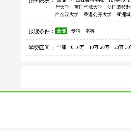
招生院校：
岸大学
英国华威大学
法国蒙彼利
白金汉大学
香港公开大学
亚洲城
报读条件：
全部
专科
本科
学费区间：
全部
0-10万
10万-20万
20万-3