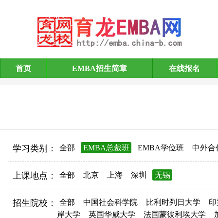
首页
EMBA招生简章
在线报名
EMBA招生简章
学习类别：
全部
EMBA总裁班
EMBA学位班
中外合
上课地点：
全部
北京
上海
深圳
无锡
招生院校：
全部
中国社会科学院
比利时列日大学
印
岸大学
英国华威大学
法国蒙彼利埃大学