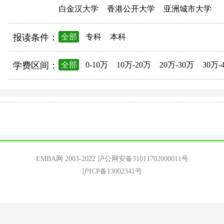
白金汉大学
香港公开大学
亚洲城市大学
报读条件：
全部
专科
本科
学费区间：
全部
0-10万
10万-20万
20万-30万
30万-
EMBA网 2003-2022
沪公网安备31011702000011号
沪ICP备13002341号