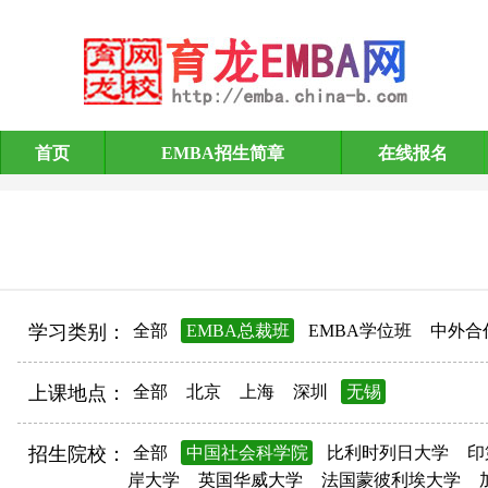
首页
EMBA招生简章
在线报名
EMBA招生简章
学习类别：
全部
EMBA总裁班
EMBA学位班
中外合
上课地点：
全部
北京
上海
深圳
无锡
招生院校：
全部
中国社会科学院
比利时列日大学
印
岸大学
英国华威大学
法国蒙彼利埃大学