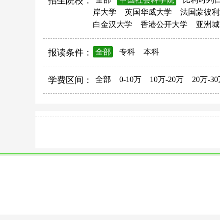
招生院校：
岸大学
英国华威大学
法国蒙彼利
白金汉大学
香港公开大学
亚洲城
报读条件：
全部
专科
本科
学费区间：
全部
0-10万
10万-20万
20万-3