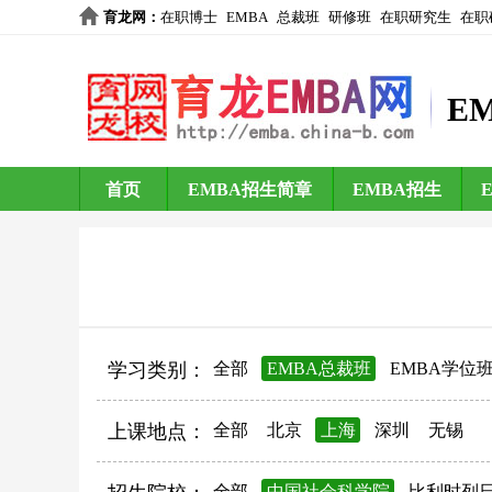
育龙网
：
在职博士
EMBA
总裁班
研修班
在职研究生
在职
E
首页
EMBA招生简章
EMBA招生
学习类别：
全部
EMBA总裁班
EMBA学位
上课地点：
全部
北京
上海
深圳
无锡
全部
中国社会科学院
比利时列