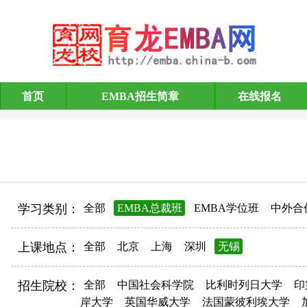
首页
EMBA招生简章
在线报名
EMBA招生简章
学习类别：
全部
EMBA总裁班
EMBA学位班
中外合
上课地点：
全部
北京
上海
深圳
无锡
招生院校：
全部
中国社会科学院
比利时列日大学
印
岸大学
英国华威大学
法国蒙彼利埃大学