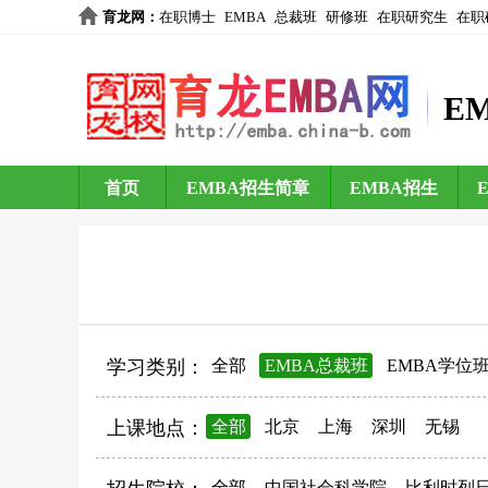
育龙网
：
在职博士
EMBA
总裁班
研修班
在职研究生
在职
E
首页
EMBA招生简章
EMBA招生
学习类别：
全部
EMBA总裁班
EMBA学位
上课地点：
全部
北京
上海
深圳
无锡
全部
中国社会科学院
比利时列