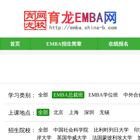
首页
EMBA招生简章
在线报名
EMBA招生简章
学习类别：
全部
EMBA总裁班
EMBA学位班
中外合
上课地点：
全部
北京
上海
深圳
无锡
招生院校：
全部
中国社会科学院
比利时列日大学
印
岸大学
英国华威大学
法国蒙彼利埃大学