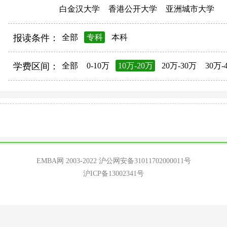
白金汉大学
香港公开大学
亚洲城市大学
报读条件：
全部
专科
本科
学费区间：
全部
0-10万
10万-20万
20万-30万
30万-
EMBA网 2003-2022
沪公网安备31011702000011号
沪ICP备13002341号