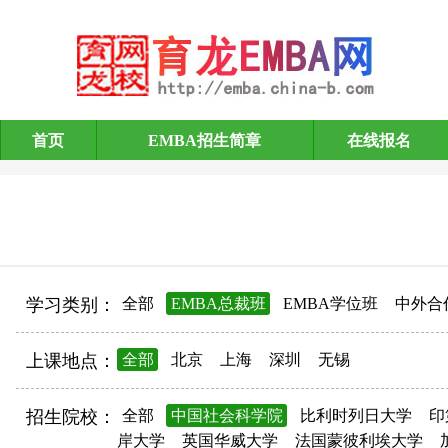
首页
EMBA招生简章
在线报名
EMBA招生简章
学习类别：
全部
EMBA总裁班
EMBA学位班
中外合
上课地点：
全部
北京
上海
深圳
无锡
招生院校：
全部
中国社会科学院
比利时列日大学
印
岸大学
英国华威大学
法国蒙彼利埃大学