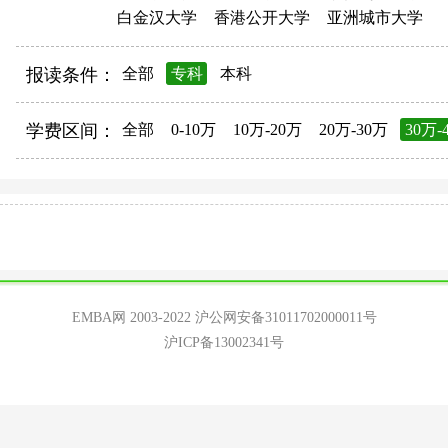
白金汉大学
香港公开大学
亚洲城市大学
报读条件：
全部
专科
本科
学费区间：
全部
0-10万
10万-20万
20万-30万
30万-
EMBA网 2003-2022
沪公网安备31011702000011号
沪ICP备13002341号