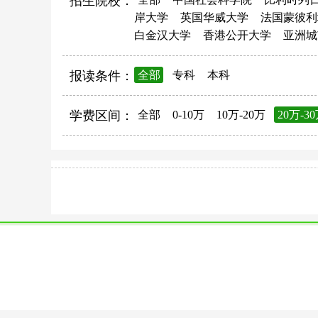
招生院校：
岸大学
英国华威大学
法国蒙彼利
白金汉大学
香港公开大学
亚洲城
报读条件：
全部
专科
本科
学费区间：
全部
0-10万
10万-20万
20万-3