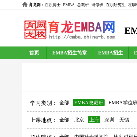
育龙网
：
在职博士
EMBA
总裁班
研修班
在职研究生
在职
E
首页
EMBA招生简章
EMBA招生
学习类别：
全部
EMBA总裁班
EMBA学位
上课地点：
全部
北京
上海
深圳
无锡
全部
中国社会科学院
比利时列