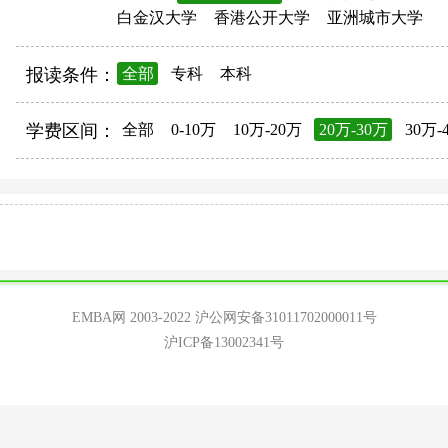
白金汉大学
香港公开大学
亚洲城市大学
报读条件：
全部
专科
本科
学费区间：
全部
0-10万
10万-20万
20万-30万
30万-
EMBA网 2003-2022
沪公网安备31011702000011号
沪ICP备13002341号