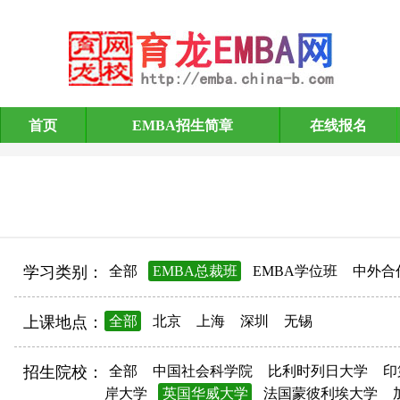
首页
EMBA招生简章
在线报名
EMBA招生简章
学习类别：
全部
EMBA总裁班
EMBA学位班
中外合
上课地点：
全部
北京
上海
深圳
无锡
招生院校：
全部
中国社会科学院
比利时列日大学
印
岸大学
英国华威大学
法国蒙彼利埃大学