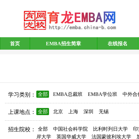
首页
EMBA招生简章
在线报名
EMBA招生简章
学习类别：
全部
EMBA总裁班
EMBA学位班
中外合
上课地点：
全部
北京
上海
深圳
无锡
招生院校：
全部
中国社会科学院
比利时列日大学
印
岸大学
英国华威大学
法国蒙彼利埃大学