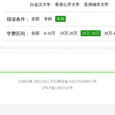
白金汉大学
香港公开大学
亚洲城市大学
报读条件：
全部
专科
本科
学费区间：
全部
0-10万
10万-20万
20万-30万
30万-
EMBA网 2003-2022
沪公网安备31011702000011号
沪ICP备13002341号