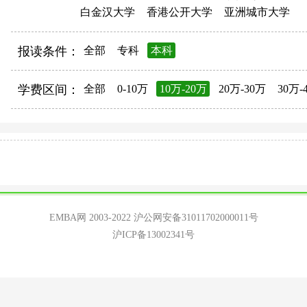
白金汉大学
香港公开大学
亚洲城市大学
报读条件：
全部
专科
本科
学费区间：
全部
0-10万
10万-20万
20万-30万
30万-
EMBA网 2003-2022
沪公网安备31011702000011号
沪ICP备13002341号