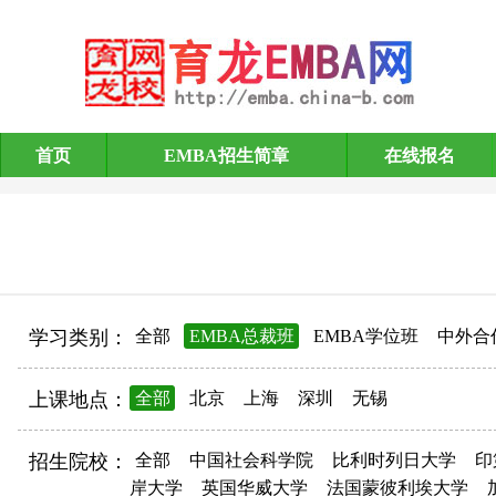
首页
EMBA招生简章
在线报名
EMBA招生简章
学习类别：
全部
EMBA总裁班
EMBA学位班
中外合
上课地点：
全部
北京
上海
深圳
无锡
招生院校：
全部
中国社会科学院
比利时列日大学
印
岸大学
英国华威大学
法国蒙彼利埃大学