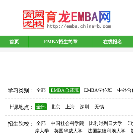
首页
EMBA招生简章
在线报名
EMBA招生简章
学习类别：
全部
EMBA总裁班
EMBA学位班
中外合
上课地点：
全部
北京
上海
深圳
无锡
招生院校：
全部
中国社会科学院
比利时列日大学
印
岸大学
英国华威大学
法国蒙彼利埃大学