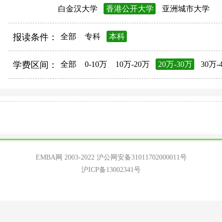
白金汉大学
香港公开大学
亚洲城市大学
报读条件：
全部
专科
本科
学费区间：
全部
0-10万
10万-20万
20万-30万
30万-
EMBA网 2003-2022
沪公网安备31011702000011号
沪ICP备13002341号