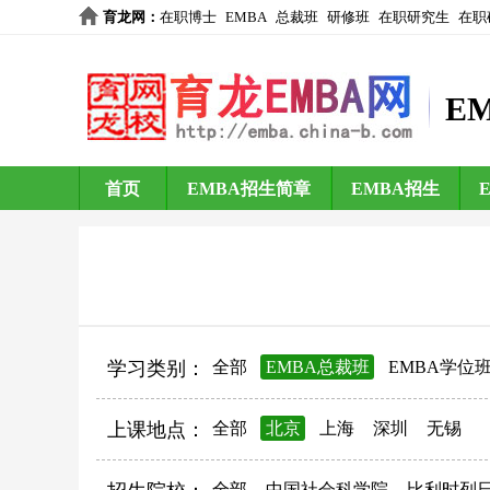
育龙网
：
在职博士
EMBA
总裁班
研修班
在职研究生
在职
E
首页
EMBA招生简章
EMBA招生
学习类别：
全部
EMBA总裁班
EMBA学位
上课地点：
全部
北京
上海
深圳
无锡
全部
中国社会科学院
比利时列