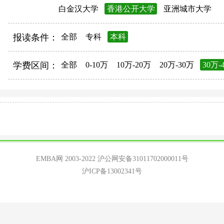
白金汉大学
香港公开大学
亚洲城市大学
报读条件：
全部
专科
本科
学费区间：
全部
0-10万
10万-20万
20万-30万
30万-
EMBA网 2003-2022
沪公网安备31011702000011号
沪ICP备13002341号