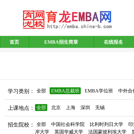
首页
EMBA招生简章
在线报名
EMBA招生简章
学习类别：
全部
EMBA总裁班
EMBA学位班
中外合
上课地点：
全部
北京
上海
深圳
无锡
招生院校：
全部
中国社会科学院
比利时列日大学
印
岸大学
英国华威大学
法国蒙彼利埃大学