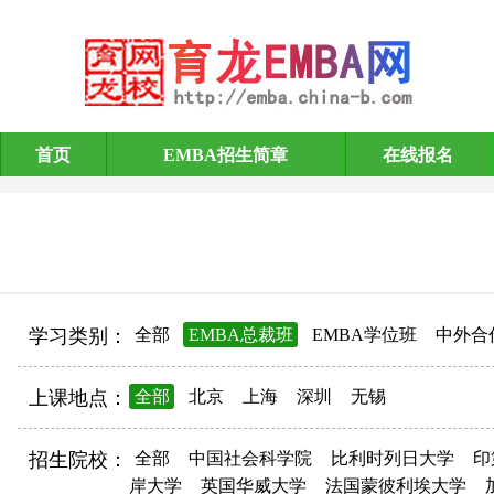
首页
EMBA招生简章
在线报名
EMBA招生简章
学习类别：
全部
EMBA总裁班
EMBA学位班
中外合
上课地点：
全部
北京
上海
深圳
无锡
招生院校：
全部
中国社会科学院
比利时列日大学
印
岸大学
英国华威大学
法国蒙彼利埃大学