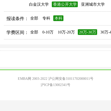
白金汉大学
香港公开大学
亚洲城市大学
报读条件：
全部
专科
本科
学费区间：
全部
0-10万
10万-20万
20万-30万
30万-
EMBA网 2003-2022
沪公网安备31011702000011号
沪ICP备13002341号