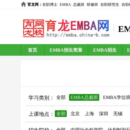
育龙网
：
在职博士
EMBA
总裁班
研修班
在职研究生
在职
E
首页
EMBA招生简章
EMBA招生
学习类别：
全部
EMBA总裁班
EMBA学位
上课地点：
全部
北京
上海
深圳
无锡
全部
中国社会科学院
比利时列