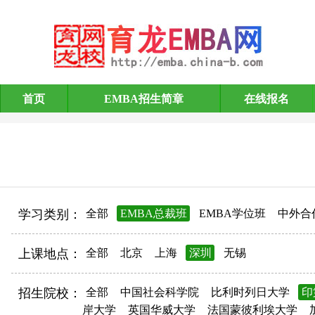
首页
EMBA招生简章
在线报名
EMBA招生简章
学习类别：
全部
EMBA总裁班
EMBA学位班
中外合
上课地点：
全部
北京
上海
深圳
无锡
招生院校：
全部
中国社会科学院
比利时列日大学
印
岸大学
英国华威大学
法国蒙彼利埃大学