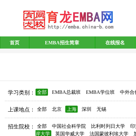
首页
EMBA招生简章
在线报名
EMBA招生简章
学习类别：
全部
EMBA总裁班
EMBA学位班
中外合
上课地点：
全部
北京
上海
深圳
无锡
招生院校：
全部
中国社会科学院
比利时列日大学
印
岸大学
英国华威大学
法国蒙彼利埃大学