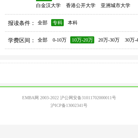
白金汉大学
香港公开大学
亚洲城市大学
报读条件：
全部
专科
本科
学费区间：
全部
0-10万
10万-20万
20万-30万
30万-
EMBA网 2003-2022
沪公网安备31011702000011号
沪ICP备13002341号