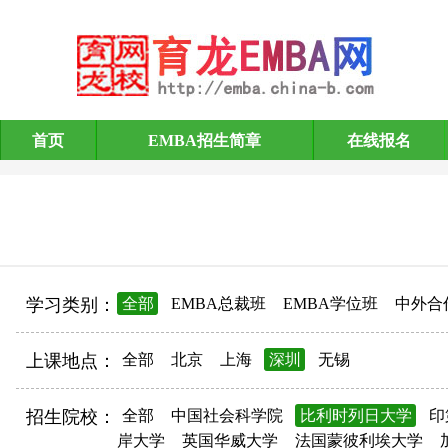
首页
EMBA招生简章
在线报名
EMBA招生简章
学习类别：
全部
EMBA总裁班
EMBA学位班
中外合
上课地点：
全部
北京
上海
深圳
无锡
招生院校：
全部
中国社会科学院
比利时列日大学
印
岸大学
英国华威大学
法国蒙彼利埃大学