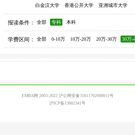
白金汉大学
香港公开大学
亚洲城市大学
报读条件：
全部
专科
本科
学费区间：
全部
0-10万
10万-20万
20万-30万
30万-
EMBA网 2003-2022
沪公网安备31011702000011号
沪ICP备13002341号