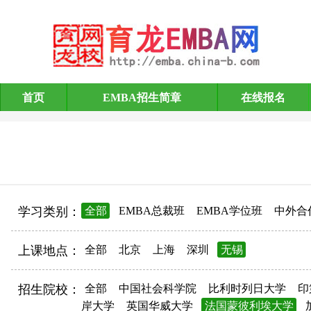
首页
EMBA招生简章
在线报名
EMBA招生简章
学习类别：
全部
EMBA总裁班
EMBA学位班
中外合
上课地点：
全部
北京
上海
深圳
无锡
招生院校：
全部
中国社会科学院
比利时列日大学
印
岸大学
英国华威大学
法国蒙彼利埃大学