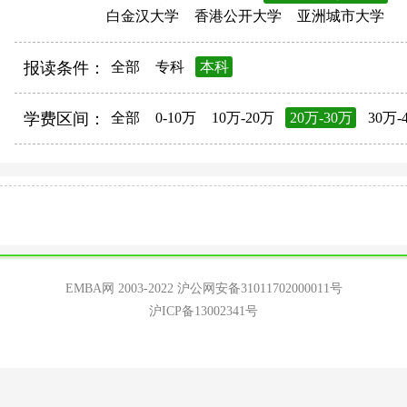
白金汉大学
香港公开大学
亚洲城市大学
报读条件：
全部
专科
本科
学费区间：
全部
0-10万
10万-20万
20万-30万
30万-
EMBA网 2003-2022
沪公网安备31011702000011号
沪ICP备13002341号