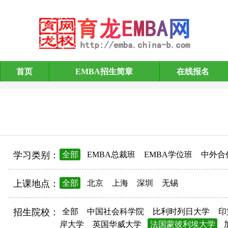
首页
EMBA招生简章
在线报名
EMBA招生简章
学习类别：
全部
EMBA总裁班
EMBA学位班
中外合
上课地点：
全部
北京
上海
深圳
无锡
招生院校：
全部
中国社会科学院
比利时列日大学
印
岸大学
英国华威大学
法国蒙彼利埃大学