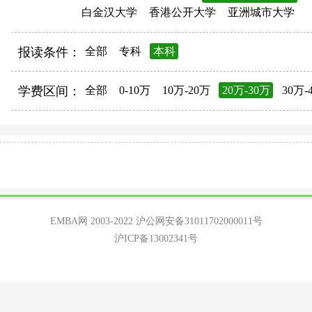
白金汉大学
香港公开大学
亚洲城市大学
报读条件：
全部
专科
本科
学费区间：
全部
0-10万
10万-20万
20万-30万
30万-
EMBA网 2003-2022
沪公网安备31011702000011号
沪ICP备13002341号