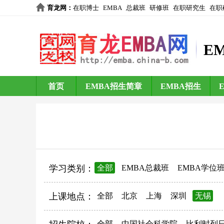
育龙网
：
在职博士
EMBA
总裁班
研修班
在职研究生
在职
E
首页
EMBA招生简章
EMBA招生
学习类别：
全部
EMBA总裁班
EMBA学位
上课地点：
全部
北京
上海
深圳
无锡
全部
中国社会科学院
比利时列