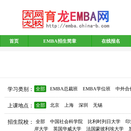
首页
EMBA招生简章
在线报名
EMBA招生简章
学习类别：
全部
EMBA总裁班
EMBA学位班
中外合
上课地点：
全部
北京
上海
深圳
无锡
招生院校：
全部
中国社会科学院
比利时列日大学
印
岸大学
英国华威大学
法国蒙彼利埃大学