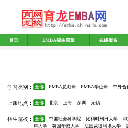
首页
EMBA招生简章
在线报名
EMBA招生简章
学习类别：
全部
EMBA总裁班
EMBA学位班
中外合
上课地点：
全部
北京
上海
深圳
无锡
招生院校：
全部
中国社会科学院
比利时列日大学
印
岸大学
英国华威大学
法国蒙彼利埃大学