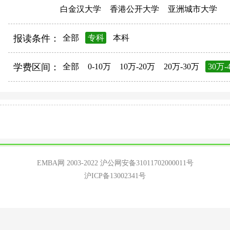
白金汉大学
香港公开大学
亚洲城市大学
报读条件：
全部
专科
本科
学费区间：
全部
0-10万
10万-20万
20万-30万
30万-
EMBA网 2003-2022
沪公网安备31011702000011号
沪ICP备13002341号