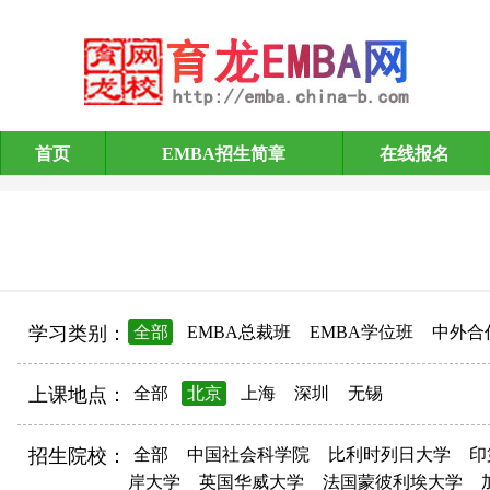
首页
EMBA招生简章
在线报名
EMBA招生简章
学习类别：
全部
EMBA总裁班
EMBA学位班
中外合
上课地点：
全部
北京
上海
深圳
无锡
招生院校：
全部
中国社会科学院
比利时列日大学
印
岸大学
英国华威大学
法国蒙彼利埃大学