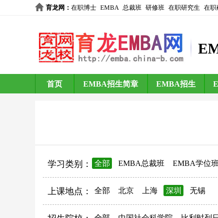
育龙网
：
在职博士
EMBA
总裁班
研修班
在职研究生
在职
E
首页
EMBA招生简章
EMBA招生
学习类别：
全部
EMBA总裁班
EMBA学位
上课地点：
全部
北京
上海
深圳
无锡
全部
中国社会科学院
比利时列