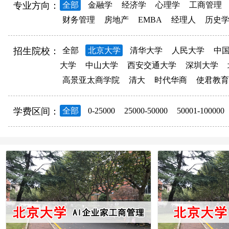
专业方向：
全部
金融学
经济学
心理学
工商管理
财务管理
房地产
EMBA
经理人
历史
招生院校：
全部
北京大学
清华大学
人民大学
中
大学
中山大学
西安交通大学
深圳大学
高景亚太商学院
清大
时代华商
使君教育
学费区间：
全部
0-25000
25000-50000
50001-100000