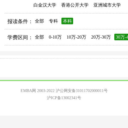
白金汉大学
香港公开大学
亚洲城市大学
报读条件：
全部
专科
本科
学费区间：
全部
0-10万
10万-20万
20万-30万
30万-
EMBA网 2003-2022
沪公网安备31011702000011号
沪ICP备13002341号