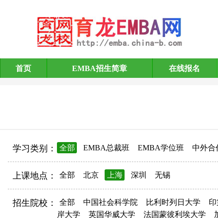
首页
EMBA招生简章
在线报名
EMBA招生简章
学习类别：
全部
EMBA总裁班
EMBA学位班
中外合
上课地点：
全部
北京
上海
深圳
无锡
招生院校：
全部
中国社会科学院
比利时列日大学
印
岸大学
英国华威大学
法国蒙彼利埃大学