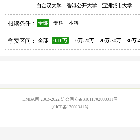
白金汉大学
香港公开大学
亚洲城市大学
报读条件：
全部
专科
本科
学费区间：
全部
0-10万
10万-20万
20万-30万
30万-
EMBA网 2003-2022
沪公网安备31011702000011号
沪ICP备13002341号