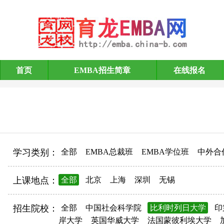
首页
EMBA招生简章
在线报名
EMBA招生简章
学习类别：
全部
EMBA总裁班
EMBA学位班
中外合
上课地点：
全部
北京
上海
深圳
无锡
招生院校：
全部
中国社会科学院
比利时列日大学
印
岸大学
英国华威大学
法国蒙彼利埃大学