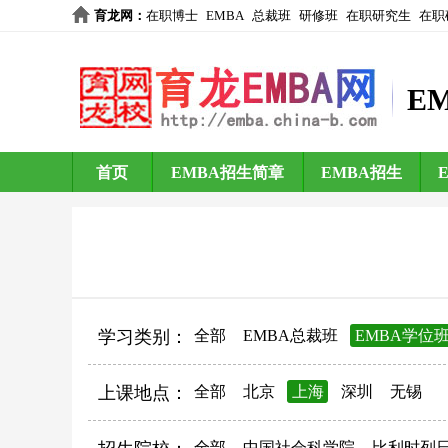
育龙网
：
在职博士
EMBA
总裁班
研修班
在职研究生
在职
E
首页
EMBA招生简章
EMBA招生
学习类别：
全部
EMBA总裁班
EMBA学位
上课地点：
全部
北京
上海
深圳
无锡
全部
中国社会科学院
比利时列