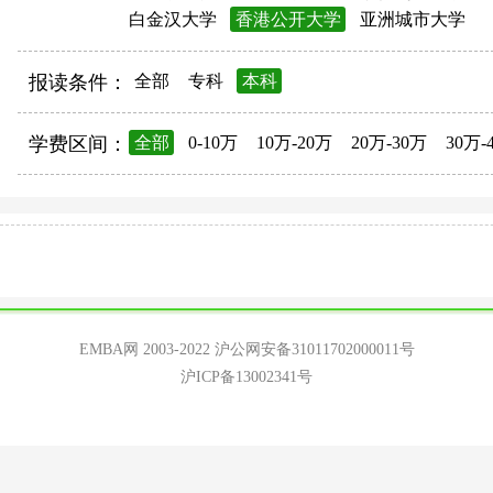
白金汉大学
香港公开大学
亚洲城市大学
报读条件：
全部
专科
本科
学费区间：
全部
0-10万
10万-20万
20万-30万
30万-
EMBA网 2003-2022
沪公网安备31011702000011号
沪ICP备13002341号