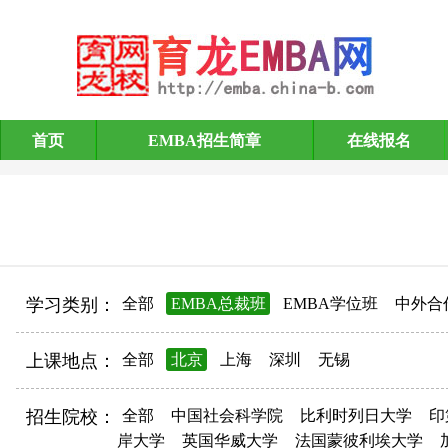
首页
EMBA招生简章
在线报名
EMBA招生简章
学习类别：
全部
EMBA总裁班
EMBA学位班
中外合
上课地点：
全部
北京
上海
深圳
无锡
招生院校：
全部
中国社会科学院
比利时列日大学
印
岸大学
英国华威大学
法国蒙彼利埃大学