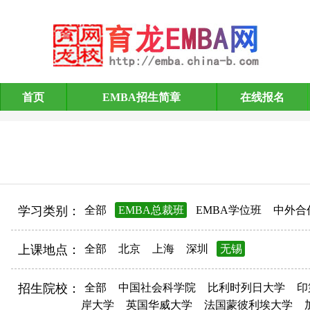
首页
EMBA招生简章
在线报名
EMBA招生简章
学习类别：
全部
EMBA总裁班
EMBA学位班
中外合
上课地点：
全部
北京
上海
深圳
无锡
招生院校：
全部
中国社会科学院
比利时列日大学
印
岸大学
英国华威大学
法国蒙彼利埃大学