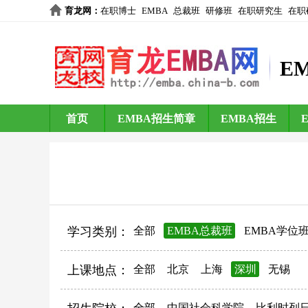
育龙网
：
在职博士
EMBA
总裁班
研修班
在职研究生
在职
E
首页
EMBA招生简章
EMBA招生
学习类别：
全部
EMBA总裁班
EMBA学位
上课地点：
全部
北京
上海
深圳
无锡
全部
中国社会科学院
比利时列