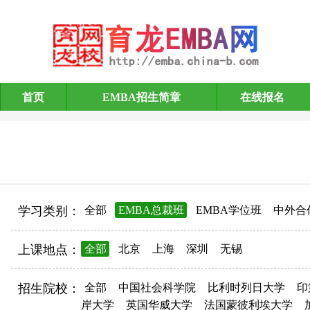
首页
EMBA招生简章
在线报名
EMBA招生简章
学习类别：
全部
EMBA总裁班
EMBA学位班
中外合
上课地点：
全部
北京
上海
深圳
无锡
招生院校：
全部
中国社会科学院
比利时列日大学
印
岸大学
英国华威大学
法国蒙彼利埃大学