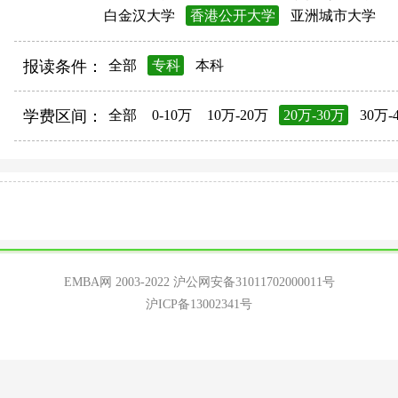
白金汉大学
香港公开大学
亚洲城市大学
报读条件：
全部
专科
本科
学费区间：
全部
0-10万
10万-20万
20万-30万
30万-
EMBA网 2003-2022
沪公网安备31011702000011号
沪ICP备13002341号