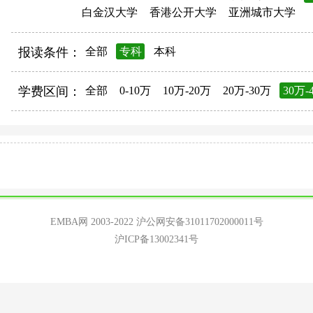
白金汉大学
香港公开大学
亚洲城市大学
报读条件：
全部
专科
本科
学费区间：
全部
0-10万
10万-20万
20万-30万
30万-
EMBA网 2003-2022
沪公网安备31011702000011号
沪ICP备13002341号