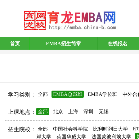
首页
EMBA招生简章
在线报名
EMBA招生简章
学习类别：
全部
EMBA总裁班
EMBA学位班
中外合
上课地点：
全部
北京
上海
深圳
无锡
招生院校：
全部
中国社会科学院
比利时列日大学
印
岸大学
英国华威大学
法国蒙彼利埃大学