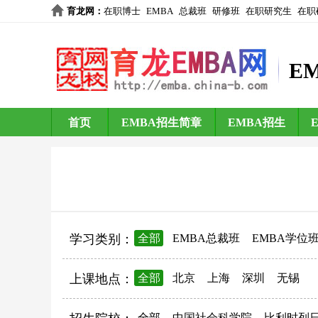
育龙网
：
在职博士
EMBA
总裁班
研修班
在职研究生
在职
E
首页
EMBA招生简章
EMBA招生
学习类别：
全部
EMBA总裁班
EMBA学位
上课地点：
全部
北京
上海
深圳
无锡
全部
中国社会科学院
比利时列