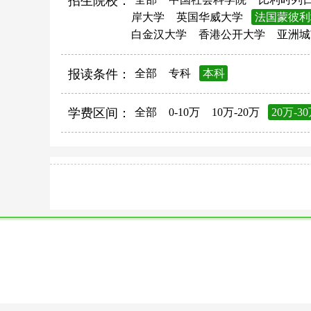
招生院校：
岸大学
英国华威大学
法国蒙彼利
白金汉大学
香港公开大学
亚洲城
报读条件：
全部
专科
本科
学费区间：
全部
0-10万
10万-20万
20万-3